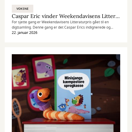
VOKSNE
Caspar Eric vinder Weekendavisens Litteraturpris 2025
For sjette gang er Weekendavisens Litteraturpris gået til en
digtsamling. Denne gang er det Caspar Erics indignerede og
håbefulde handicapdigte i samlingen "Crip", der hædres, og han
22. januar 2026
sætter dermed fornemt punktum for sin karriere som digter.