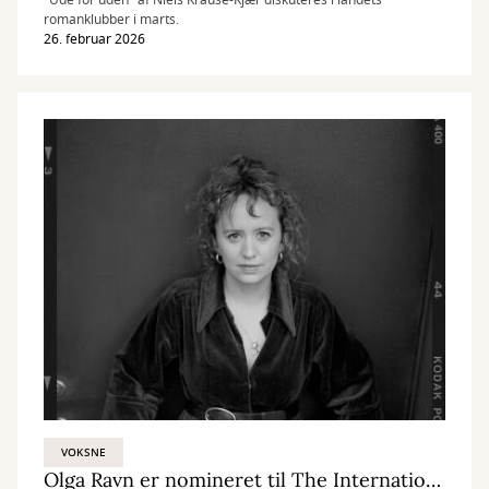
"Ude for uden" af Niels Krause-Kjær diskuteres i landets
romanklubber i marts.
26. februar 2026
VOKSNE
Olga Ravn er nomineret til The International Booker Prize