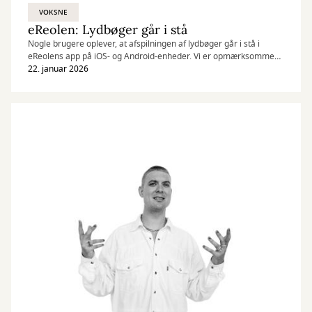
VOKSNE
eReolen: Lydbøger går i stå
Nogle brugere oplever, at afspilningen af lydbøger går i stå i
eReolens app på iOS- og Android-enheder. Vi er opmærksomme
på problemet og arbejder på at finde en løsning.
22. januar 2026