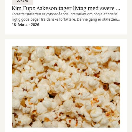
VOKSNE
Kim Fupz Aakeson tager livtag med svære emner
Forfatterstafetten er dybdegående interviews om nogle af tidens
rigtig gode bøger fra danske forfattere. Denne gang er stafetten
nået til Kim Fupz Aakeson, der er aktuel med romanen "Skyggen
18. februar 2026
foran mig".