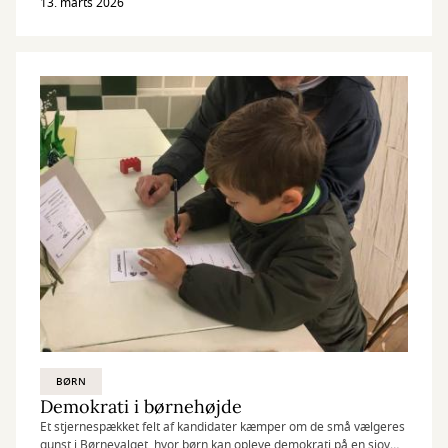
med forårsvibes!
13. marts 2026
BØRN
Demokrati i børnehøjde
Et stjernespækket felt af kandidater kæmper om de små vælgeres
gunst i Børnevalget, hvor børn kan opleve demokrati på en sjov