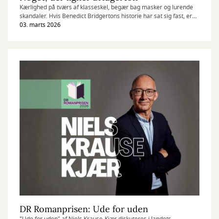
Kærlighed på tværs af klasseskel, begær bag masker og lurende
skandaler. Hvis Benedict Bridgertons historie har sat sig fast, er
litteraturen det oplagte sted at fortsætte.
03. marts 2026
DR Romanprisen: Ude for uden