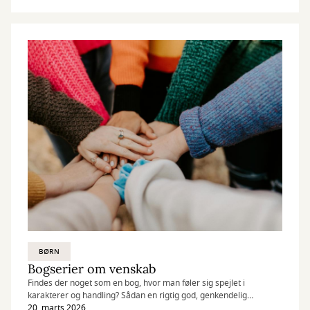
BØRN
Bogserier om venskab
Findes der noget som en bog, hvor man føler sig spejlet i
karakterer og handling? Sådan en rigtig god, genkendelig
fortælling om de vigtige ting i livet: venskaber, kærlighed og
20. marts 2026