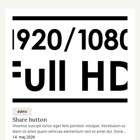
BØRN
Share button
Vivamus suscipit tortor eget felis porttitor volutpat. Vestibulum ac
diam sit amet quam vehicula elementum sed sit amet dui. Donec
sollicitudin molestie malesuada. Curabitur arcu erat, accumsan id
14. maj 2026