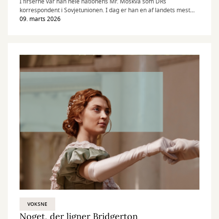
I firserne var han hele nationens Mr. Moskva som DRs
korrespondent i Sovjetunionen. I dag er han en af landets mest
læste forfattere.
09. marts 2026
VOKSNE
Noget, der ligner Bridgerton