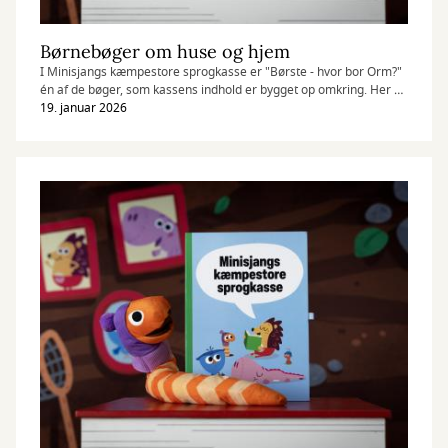
Børnebøger om huse og hjem
I Minisjangs kæmpestore sprogkasse er "Børste - hvor bor Orm?"
én af de bøger, som kassens indhold er bygget op omkring. Her er
en række bøger, der også handler om huse og hjem.
19. januar 2026