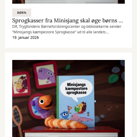
BØRN
Sprogkasser fra Minisjang skal øge børns sproglige leg og læring
DR, Trygfondens Børneforskningscenter og bibliotekerne sender
”Minisjangs kæmpestore Sprogkasse” ud til alle landets
børneinstitutioner.
19. januar 2026