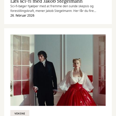
Læs sci-fi med Jakob Stegelmann
Sci-fi-bøger hjælper med at fremme den sunde skepsis og
forestillingskraft, mener Jakob Stegelmann. Her får du fire
anbefalinger fra ham.
26. februar 2026
VOKSNE