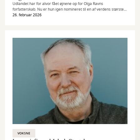
Udlandet har for alvor fået øjnene op for Olga Ravns
forfatterskab. Nu er hun igen nomineret til en af verdens største
litteraturpriser sammen med oversætteren Martin Aitken.
26. februar 2026
VOKSNE