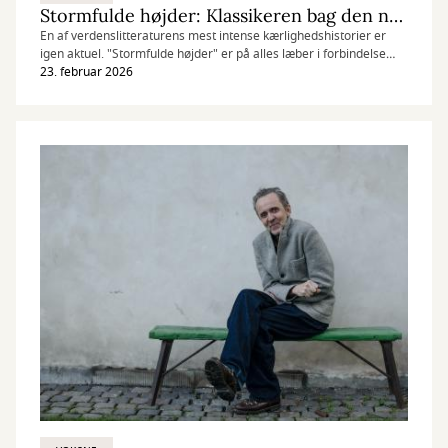
Stormfulde højder: Klassikeren bag den nye film
En af verdenslitteraturens mest intense kærlighedshistorier er
igen aktuel. "Stormfulde højder" er på alles læber i forbindelse
med den nye filmatisering.
23. februar 2026