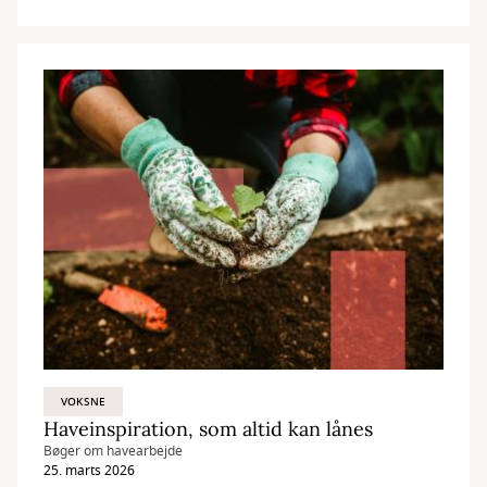
imperdiet et, porttitor at sem. Donec rutrum congue leo eget
malesuada. Curabitur non nulla sit amet nisl tempus convallis quis
ac lectus. Donec sollicitudin molestie malesuada. Proin eget tortor
risus.
VOKSNE
Haveinspiration, som altid kan lånes
Bøger om havearbejde
25. marts 2026